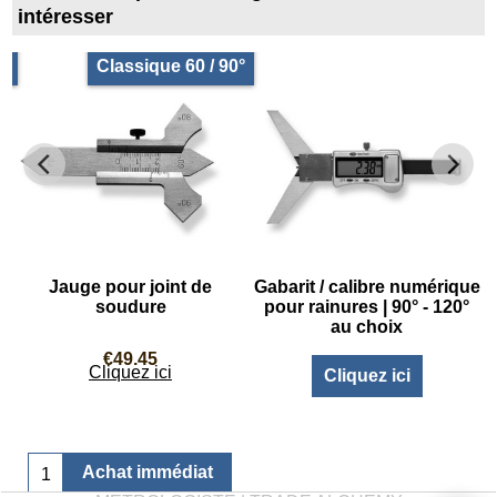
intéresser
e
Classique 60 / 90°
Jauge pour joint de
Gabarit / calibre numérique
soudure
pour rainures | 90° - 120°
au choix
€
49.45
Cliquez ici
Cliquez ici
Achat immédiat