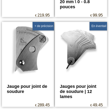
20 mm \ 0 - 0.8
pouces
219.95
99.95
€
€
+ de précision
En éventail
Jauge pour joint de
Jauges pour joint
soudure
de soudure | 12
lames
289.45
49.45
€
€