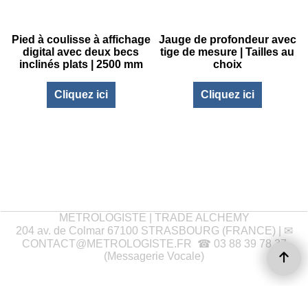
Pied à coulisse à affichage
Jauge de profondeur avec
digital avec deux becs
tige de mesure | Tailles au
inclinés plats | 2500 mm
choix
Cliquez ici
Cliquez ici
METROLOGISTE | TRADE ALCHEMY
204 av. de Colmar 67100 STRASBOURG (FRANCE) | ✉
CONTACT@METROLOGISTE.FR
☎ 03 88 39 78 37
(Messagerie Vocale)
Boutique en ligne créés
avec le logiciel