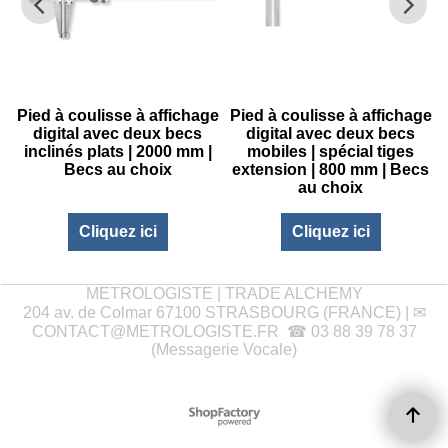
e
Pied à coulisse à affichage
Pied à coulisse à affichage
digital avec deux becs
digital avec deux becs
inclinés plats | 2000 mm |
mobiles | spécial tiges
Becs au choix
extension | 800 mm | Becs
au choix
Cliquez ici
Cliquez ici
METROLOGISTE | TRADE ALCHEMY
204 av. de Colmar 67100 STRASBOURG (FRANCE) | ✉
CONTACT@METROLOGISTE.FR
☎ 03 88 39 78 37
(Messagerie Vocale)
Boutique en ligne créés
avec le logiciel
eCommerce ShopFactory