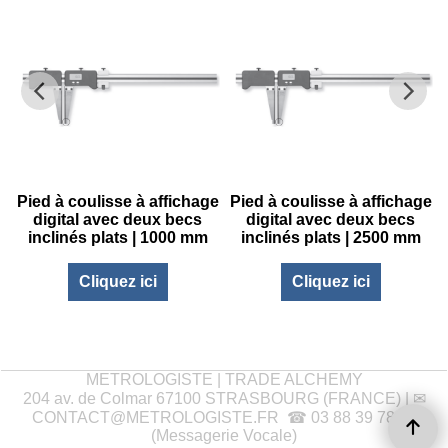
e
Pied à coulisse à affichage
Pied à coulisse à affichage
digital avec deux becs
digital avec deux becs
inclinés plats | 1000 mm
inclinés plats | 2500 mm
Cliquez ici
Cliquez ici
METROLOGISTE | TRADE ALCHEMY
204 av. de Colmar 67100 STRASBOURG (FRANCE) | ✉
CONTACT@METROLOGISTE.FR
☎ 03 88 39 78 37
(Messagerie Vocale)