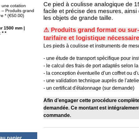
Ce pied à coulisse analogique de 1
r une cotation
facile et précise des mesures, ain
ue – Produits grand
ure
*
(
€50.00
)
les objets de grande taille.
r 1500 mm |
⚠ Produits grand format ou su
x *
*
tarifaire et logistique nécessair
Les pieds à coulisse et instruments de mesu
- une étude de transport spécifique pour ins
- le calcul des frais de port adaptés selon la
- la conception éventuelle d’un coffret ou d
- une validation technique auprès de l'atelie
- un certificat d'étalonnage (sur demande)
Afin d’engager cette procédure complète 
demandée. Ce montant est intégralement 
commande.
 au panier