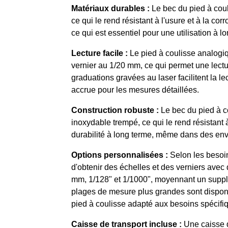
Matériaux durables :
Le bec du pied à coul
ce qui le rend résistant à l'usure et à la corr
ce qui est essentiel pour une utilisation à l
Lecture facile :
Le pied à coulisse analogiq
vernier au 1/20 mm, ce qui permet une lectu
graduations gravées au laser facilitent la le
accrue pour les mesures détaillées.
Construction robuste :
Le bec du pied à co
inoxydable trempé, ce qui le rend résistant à
durabilité à long terme, même dans des en
Options personnalisées :
Selon les besoins
d'obtenir des échelles et des verniers avec 
mm, 1/128ʺ et 1/1000ʺ, moyennant un suppl
plages de mesure plus grandes sont dispon
pied à coulisse adapté aux besoins spécifi
Caisse de transport incluse :
Une caisse d