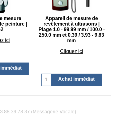
de mesure
Appareil de mesure de
e peinture |
revêtement à ultrasons |
52
Plage 1.0 - 99.99 mm / 100.0 -
250.0 mm et 0.39 / 3.93 - 9.83
9.95
mm
z ici
€
729.95
Cliquez ici
 immédiat
Achat immédiat
88 39 78 37 (Messagerie Vocale)