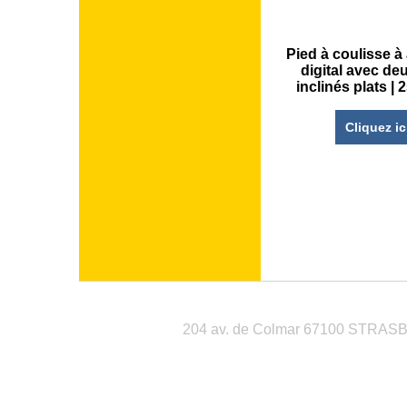
Pied à coulisse à
digital avec de
inclinés plats |
Cliquez ic
204 av. de Colmar 67100 STRA