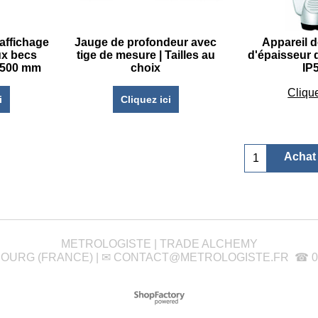
 affichage
Jauge de profondeur avec
Appareil 
ux becs
tige de mesure | Tailles au
d'épaisseur d
 2500 mm
choix
IP
€
79
Clique
i
Cliquez ici
Achat
METROLOGISTE | TRADE ALCHEMY
SBOURG (FRANCE) | ✉
CONTACT@METROLOGISTE.FR
☎ 03 
Boutique en ligne créés
avec le logiciel
eCommerce ShopFactory