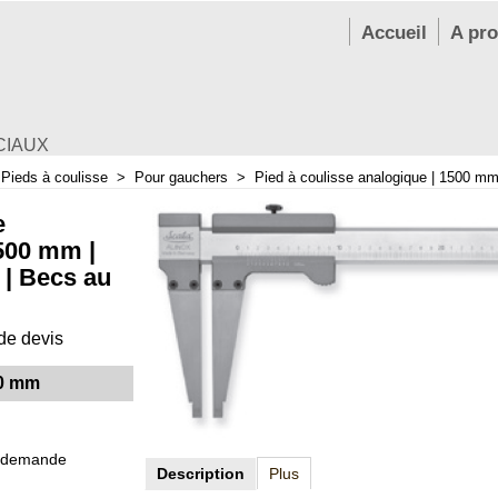
Accueil
A pr
CIAUX
>
Pieds à coulisse
>
Pour gauchers
>
Pied à coulisse analogique | 1500 mm
e
500 mm |
 | Becs au
e devis
00 mm
 demande
Description
Plus