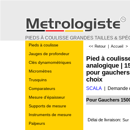
PIEDS À COULISSE GRANDES TAILLES & SPÉ
Pieds à coulisse
<< Retour
|
Accueil
Jauges de profondeur
Pied à couliss
Clés dynamométriques
analogique | 1
pour gauchers
Micromètres
choix
Trusquins
SCALA
Demande d
Comparateurs
Mesure d’épaisseur
Pour Gauchers 15
€
50.00
Supports de mesure
Instruments de mesure
Délai de livraison:
Sur
Palpeurs