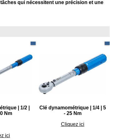
 tâches qui nécessitent une précision et une
os carré 220 Nm
Petit carré 25 Nm
rique | 1/2 |
Clé dynamométrique | 1/4 | 5
20 Nm
- 25 Nm
€
69.45
Cliquez ici
.45
z ici