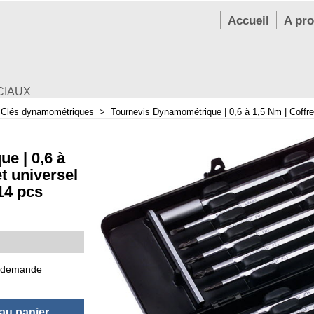
Accueil
A pr
CIAUX
>
Clés dynamométriques
>
Tournevis Dynamométrique | 0,6 à 1,5 Nm | Coffret
e | 0,6 à
et universel
 14 pcs
 demande