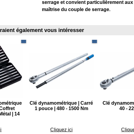
serrage et convient particulièrement aux
maîtrise du couple de serrage.
rraient également vous intéresser
3.0 à 5.4 Nm
Clé XXL 1500 Nm
Gr
ométrique
Clé dynamométrique | Carré
Clé dynamomét
 Coffret
1 pouce | 480 - 1500 Nm
40 - 2
Métal | 14
5
€
799.45
€
99
i
Cliquez ici
Clique