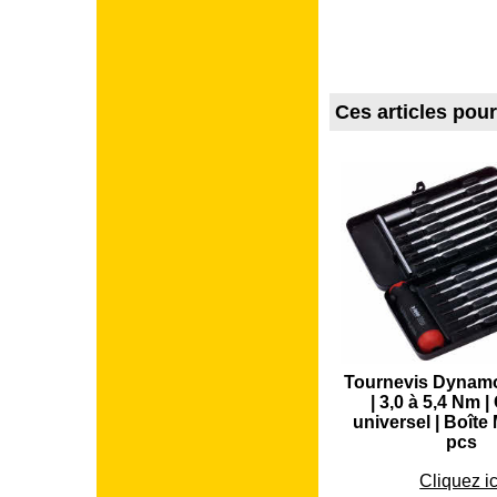
Ces articles pou
Tournevis Dynam
| 3,0 à 5,4 Nm |
universel | Boîte 
pcs
€
119.4
Cliquez ic