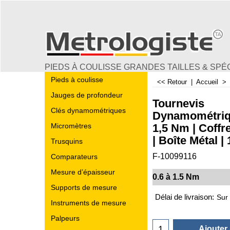
PIEDS À COULISSE GRANDES TAILLES & SPÉ
Pieds à coulisse
<< Retour
|
Accueil
Jauges de profondeur
Tournevis
Clés dynamométriques
Dynamométriqu
1,5 Nm | Coffr
Micromètres
| Boîte Métal |
Trusquins
F-10099116
Comparateurs
Mesure d’épaisseur
0.6 à 1.5 Nm
€
119.45
Supports de mesure
Instruments de mesure
Délai de livraison:
Sur
Palpeurs