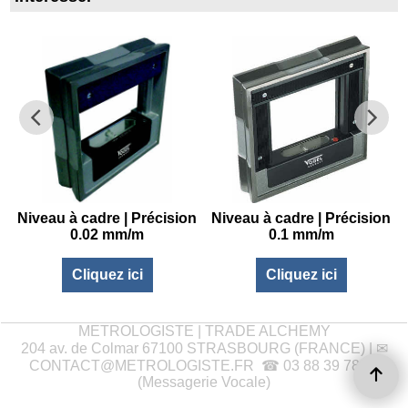
Niveau à cadre | Précision
Niveau à cadre | Précision
0.02 mm/m
0.1 mm/m
Cliquez ici
Cliquez ici
METROLOGISTE | TRADE ALCHEMY
204 av. de Colmar 67100 STRASBOURG (FRANCE) | ✉
CONTACT@METROLOGISTE.FR
☎ 03 88 39 78 37
(Messagerie Vocale)