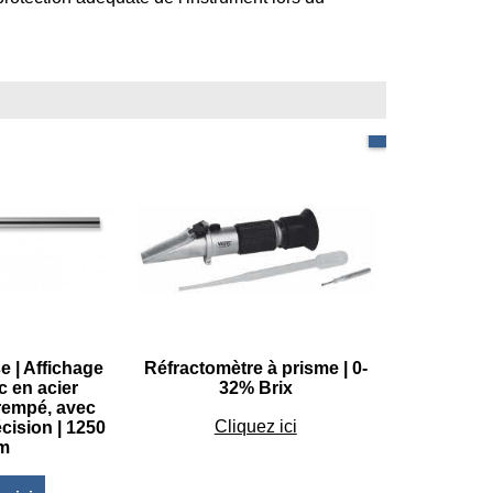
Qualité PRO
e | Affichage
Réfractomètre à prisme | 0-
ec en acier
32% Brix
rempé, avec
€
49.95
cision | 1250
Cliquez ici
m