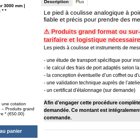
Description
Plus
r 3000 mm |
x *
*
Le pied à coulisse analogique à po
fiable et précis pour prendre des m
⚠ Produits grand format ou su
tarifaire et logistique nécessair
Les pieds à coulisse et instruments de mesu
- une étude de transport spécifique pour ins
- le calcul des frais de port adaptés selon la
- la conception éventuelle d’un coffret ou d
- une validation technique auprès de l'atelie
- un certificat d'étalonnage (sur demande)
Afin d’engager cette procédure complète 
r une cotation
ue – Produits grand
demandée. Ce montant est intégralement 
ure
*
(
€50.00
)
commande.
 au panier