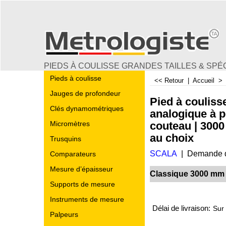
PIEDS À COULISSE GRANDES TAILLES & SPÉ
Pieds à coulisse
<< Retour
|
Accueil
Jauges de profondeur
Pied à couliss
Clés dynamométriques
analogique à p
couteau | 300
Micromètres
au choix
Trusquins
SCALA
Demande d
Comparateurs
Mesure d’épaisseur
Classique 3000 mm
€
50.00
Supports de mesure
Instruments de mesure
Délai de livraison:
Sur
Palpeurs