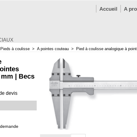
Accueil
A pr
CIAUX
>
Pieds à coulisse
>
A pointes couteau
>
Pied à coulisse analogique à poin
e
ointes
0 mm | Becs
e devis
 demande