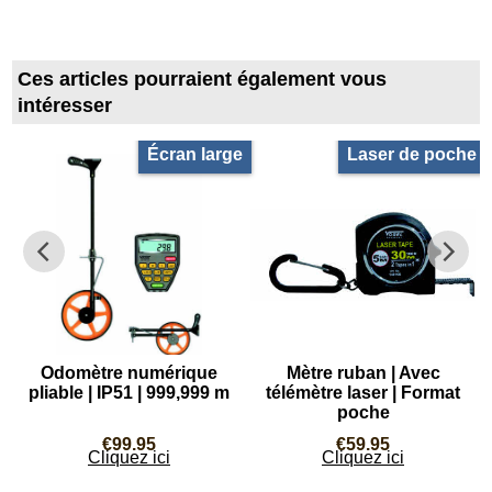
Ces articles pourraient également vous
intéresser
Écran large
Laser de poche
e
Odomètre numérique
Mètre ruban | Avec
pliable | IP51 | 999,999 m
télémètre laser | Format
poche
€
99.95
€
59.95
Cliquez ici
Cliquez ici