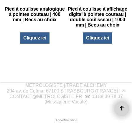
-
Pied à coulisse analogique
Pied à coulisse à affichage
à pointes couteau | 400
digital à pointes couteau |
mm | Becs au choix
double coulisseau | 1000
mm | Becs au choix
Cliquez ici
Cliquez ici
METROLOGISTE | TRADE ALCHEMY
204 av. de Colmar 67100 STRASBOURG (FRANCE) | ✉
CONTACT@METROLOGISTE.FR
☎ 03 88 39 78 37
(Messagerie Vocale)
Boutique en ligne créés
avec le logiciel
eCommerce ShopFactory