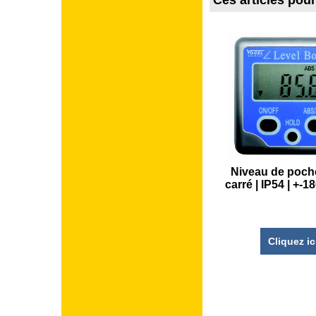
Ces articles pou
Niveau de poche
carré | IP54 | +-
Cliquez ic