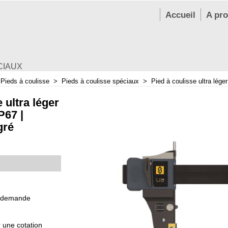
Accueil
A pr
CIAUX
>
Pieds à coulisse
>
Pieds à coulisse spéciaux
>
Pied à coulisse ultra lége
 ultra léger
P67 |
gré
 demande
r une cotation