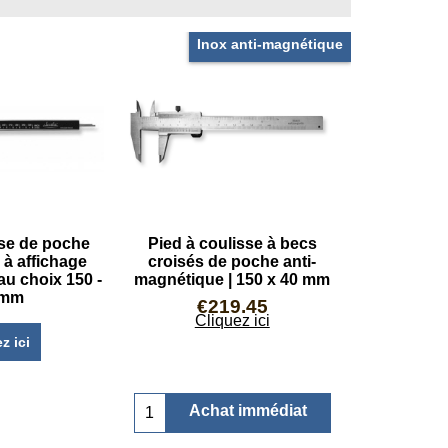
Inox anti-magnétique
sse de poche
Pied à coulisse à becs
 à affichage
croisés de poche anti-
s au choix 150 -
magnétique | 150 x 40 mm
 mm
€
219.45
Cliquez ici
z ici
Achat immédiat