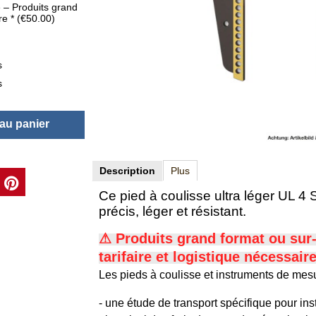
ue – Produits grand
ure
*
(
€50.00
)
s
s
 au panier
Description
Plus
Ce pied à coulisse ultra léger UL 4
précis, léger et résistant.
⚠ Produits grand format ou su
tarifaire et logistique nécessair
Les pieds à coulisse et instruments de mesu
- une étude de transport spécifique pour ins