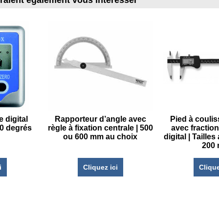
rraient également vous intéresser
 digital
Rapporteur d’angle avec
Pied à couli
180 degrés
règle à fixation centrale | 500
avec fraction
ou 600 mm au choix
digital | Taille
200
i
Cliquez ici
Clique