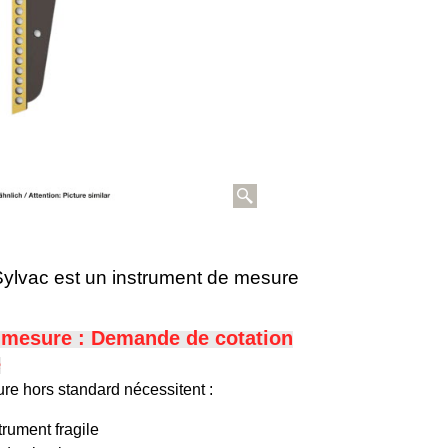
 Sylvac est un instrument de mesure
r-mesure : Demande de c
otation
e
re hors standard nécessitent :
trument fragile