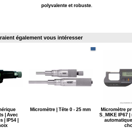
polyvalente et robuste
.
rraient également vous intéresser
Résolution : 0.01 mm
mérique
Micromètre | Tête 0 - 25 mm
Micromètre pr
ts | Avec
S_MIKE IP67 | 
 | IP54 |
automatique 
hoix
cho