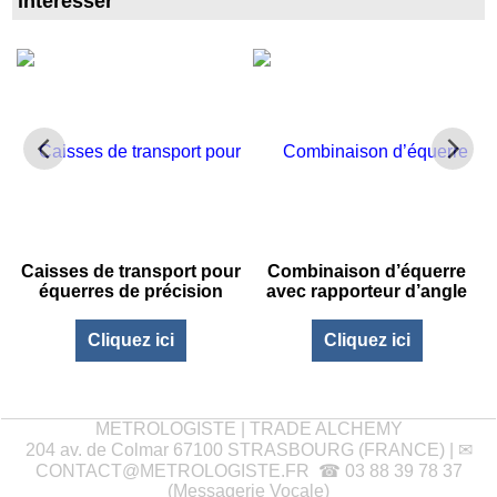
intéresser
Caisses de transport pour
Combinaison d’équerre
équerres de précision
avec rapporteur d’angle
x
Cliquez ici
Cliquez ici
METROLOGISTE | TRADE ALCHEMY
204 av. de Colmar 67100 STRASBOURG (FRANCE) | ✉
CONTACT@METROLOGISTE.FR
☎ 03 88 39 78 37
(Messagerie Vocale)