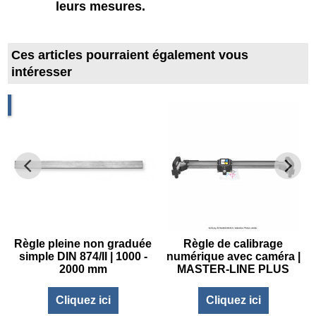
leurs mesures.
Ces articles pourraient également vous
intéresser
m
x
Règle pleine non graduée
Règle de calibrage
simple DIN 874/II | 1000 -
numérique avec caméra |
2000 mm
MASTER-LINE PLUS
Cliquez ici
Cliquez ici