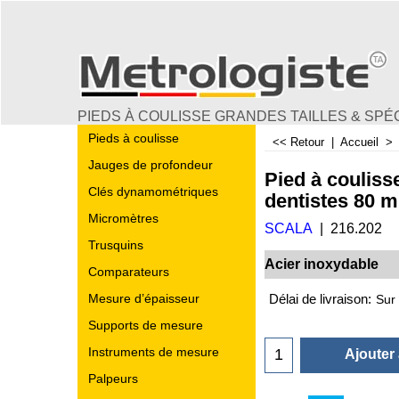
PIEDS À COULISSE GRANDES TAILLES & SPÉ
Pieds à coulisse
<< Retour
|
Accueil
Jauges de profondeur
Pied à couliss
Clés dynamométriques
dentistes 80 
Micromètres
SCALA
216.202
Trusquins
Acier inoxydable
Comparateurs
€
119.45
Mesure d’épaisseur
Supports de mesure
Délai de livraison:
Sur
Instruments de mesure
Palpeurs
Ajouter