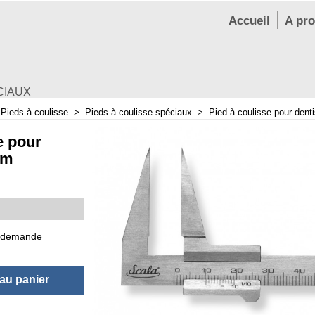
Accueil
A pr
CIAUX
>
Pieds à coulisse
>
Pieds à coulisse spéciaux
>
Pied à coulisse pour den
e pour
mm
 demande
 au panier