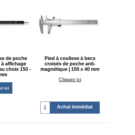
sse de poche
Pied à coulisse à becs
 à affichage
croisés de poche anti-
s au choix 150 -
magnétique | 150 x 40 mm
 mm
€
219.45
Cliquez ici
z ici
Achat immédiat