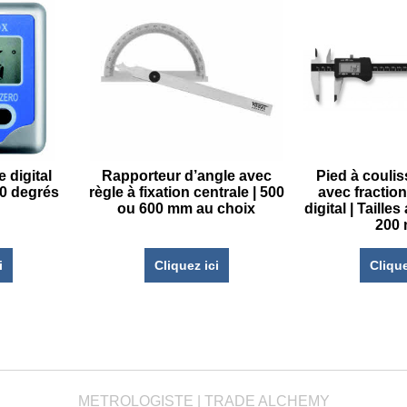
 digital
Rapporteur d’angle avec
Pied à couli
180 degrés
règle à fixation centrale | 500
avec fraction
ou 600 mm au choix
digital | Taille
200
i
Cliquez ici
Clique
METROLOGISTE | TRADE ALCHEMY