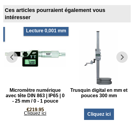
Ces articles pourraient également vous
intéresser
1
Lecture 0,001 mm
|
Micromètre numérique
Trusquin digital en mm et
avec tête DIN 863 | IP65 | 0
pouces 300 mm
- 25 mm / 0 - 1 pouce
€
219.95
Cliquez ici
Cliquez ici