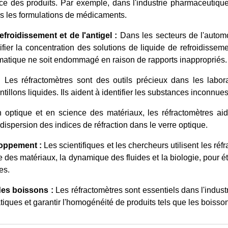
ce des produits. Par exemple, dans l'industrie pharmaceutique,
ns les formulations de médicaments.
efroidissement et de l'antigel :
Dans les secteurs de l'automo
rifier la concentration des solutions de liquide de refroidisseme
matique ne soit endommagé en raison de rapports inappropriés.
:
Les réfractomètres sont des outils précieux dans les laborat
tillons liquides. Ils aident à identifier les substances inconnue
optique et en science des matériaux, les réfractomètres aide
ispersion des indices de réfraction dans le verre optique.
oppement :
Les scientifiques et les chercheurs utilisent les r
des matériaux, la dynamique des fluides et la biologie, pour ét
es.
des boissons :
Les réfractomètres sont essentiels dans l'indust
ues et garantir l'homogénéité de produits tels que les boisson