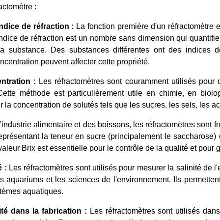
actomètre :
ndice de réfraction :
La fonction première d'un réfractomètre es
indice de réfraction est un nombre sans dimension qui quantifie 
e la substance. Des substances différentes ont des indices 
centration peuvent affecter cette propriété.
ntration :
Les réfractomètres sont couramment utilisés pour d
ette méthode est particulièrement utile en chimie, en biolog
la concentration de solutés tels que les sucres, les sels, les ac
industrie alimentaire et des boissons, les réfractomètres sont f
eprésentant la teneur en sucre (principalement le saccharose) d'u
aleur Brix est essentielle pour le contrôle de la qualité et pour
 :
Les réfractomètres sont utilisés pour mesurer la salinité de l
es aquariums et les sciences de l'environnement. Ils permettent 
stèmes aquatiques.
té dans la fabrication :
Les réfractomètres sont utilisés dans